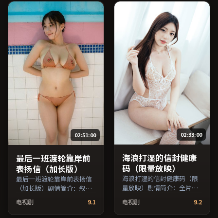
京、梁朝伟、佛罗伦斯·珀
音、全度妍、章子怡等主
等主演，英国出品，传记类
演，韩国出品，传记类型，
型，2018年上映 / 2018年1
2025年上映 / 2025年1月3日
月24日于英国地区院线首
于韩国地区院线首映，网络
映，网络平台同步更新片
平台同步更新片源。影片信
源。可作为周末家庭观影或
息含剧情简介与主创阵容，
独自细品的口碑之选。（国
便于检索与比对。（国产影
产影视资源大全免费条目索
视资源大全免费条目索引，
引，支持片名与演员交叉检
支持片名与演员交叉检
索。）
索。）
02:33:00
02:51:00
海浪打湿的信封健康
最后一班渡轮靠岸前
码（限量放映）
表扬信（加长版）
海浪打湿的信封健康码（限
最后一班渡轮靠岸前表扬信
量放映）剧情简介：全片在
（加长版）剧情简介：叙事
时间与记忆的缝隙里穿梭，
在多重视角间切换，场面调
电视剧
9.1
电视剧
9.2
配乐与声场强化了情绪的层
度注重留白与观众想象空
次感；由诺兰执导，张译、
间；由诺兰执导，胡歌、张