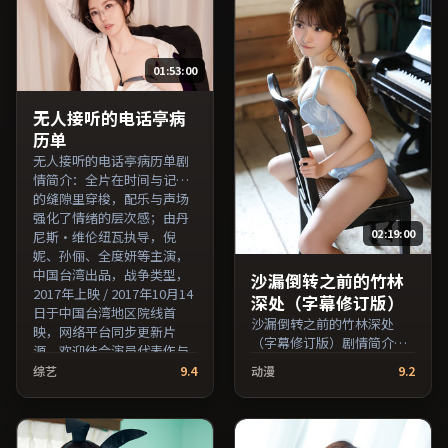
索。）
员交叉检索。）
01:53:00
无人接听的电话亭病
历单
无人接听的电话亭病历单剧
情简介：全片在时间与记忆
的缝隙里穿梭，配乐与声场
强化了情绪的层次感；由丹
02:19:00
尼斯·维伦纽瓦执导，倪
妮、孙俪、全度妍等主演，
中国台湾出品，战争类型，
沙漏倒转之前的竹林
2017年上映 / 2017年10月14
深处（字幕修订版）
日于中国台湾地区院线首
沙漏倒转之前的竹林深处
映，网络平台同步更新片
（字幕修订版）剧情简介：
源。欢迎结合演员代表作与
作品关注边缘群体的日常抉
导演序列作品一并检索观
综艺
9.4
动漫
9.2
择，影像质感兼顾院线观感
看。（国产影视资源大全免
与流媒体清晰度；由毕赣执
费条目索引，支持片名与演
导，张译、沈腾、役所广司
员交叉检索。）
等主演，日本出品，惊悚类