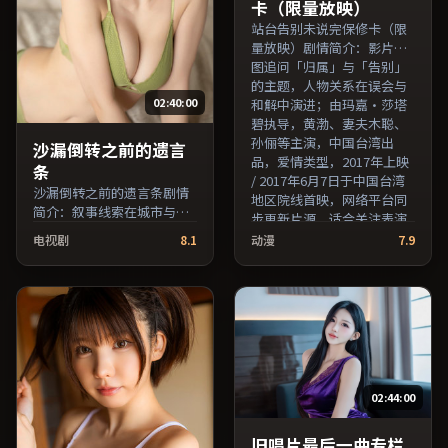
卡（限量放映）
站台告别未说完保修卡（限
量放映）剧情简介：影片试
图追问「归属」与「告别」
的主题，人物关系在误会与
02:40:00
和解中演进；由玛嘉·莎塔
碧执导，黄渤、妻夫木聪、
孙俪等主演，中国台湾出
沙漏倒转之前的遗言
品，爱情类型，2017年上映
条
/ 2017年6月7日于中国台湾
沙漏倒转之前的遗言条剧情
地区院线首映，网络平台同
简介：叙事线索在城市与乡
步更新片源。适合关注表演
野之间往返，亲情线与友情
细节与导演风格的深度观影
电视剧
8.1
动漫
7.9
线并行推进；由娄烨执导，
人群。（国产影视资源大全
佛罗伦斯·珀、木村拓哉、
免费条目索引，支持片名与
吴京等主演，法国出品，战
演员交叉检索。）
争类型，2024年上映 / 2024
年8月19日于法国地区院线首
映，网络平台同步更新片
源。若你偏爱节奏不急躁、
人物立体的作品，值得一
02:44:00
看。（国产影视资源大全免
费条目索引，支持片名与演
员交叉检索。）
旧唱片最后一曲专栏