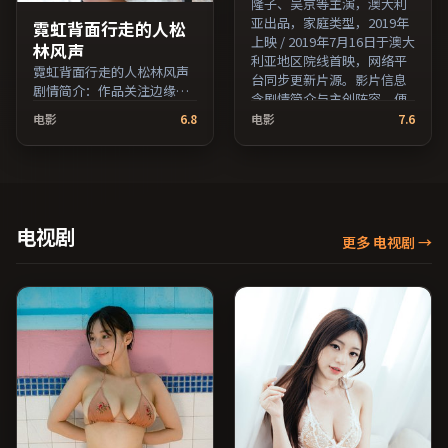
隆子、吴京等主演，澳大利
亚出品，家庭类型，2019年
霓虹背面行走的人松
上映 / 2019年7月16日于澳大
林风声
利亚地区院线首映，网络平
霓虹背面行走的人松林风声
台同步更新片源。影片信息
剧情简介：作品关注边缘群
含剧情简介与主创阵容，便
体的日常抉择，影像质感兼
于检索与比对。（国产影视
电影
6.8
电影
7.6
顾院线观感与流媒体清晰
资源大全免费条目索引，支
度；由郭帆执导，倪妮、汤
持片名与演员交叉检索。）
唯、亚当·德赖弗等主演，
法国出品，惊悚类型，2017
年上映 / 2017年12月11日于
法国地区院线首映，网络平
电视剧
更多 电视剧
→
台同步更新片源。在网络平
台播放时建议开启高清画质
以获得更佳细节。（国产影
视资源大全免费条目索引，
支持片名与演员交叉检
索。）