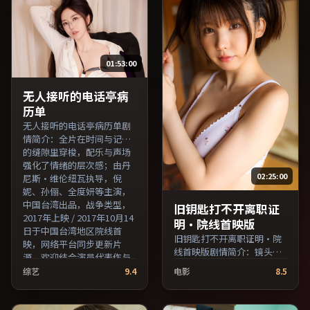
费条目索引，支持片名与演
员交叉检索。）
员交叉检索。）
01:53:00
无人接听的电话亭病
历单
无人接听的电话亭病历单剧
情简介：全片在时间与记忆
的缝隙里穿梭，配乐与声场
强化了情绪的层次感；由丹
02:25:00
尼斯·维伦纽瓦执导，倪
妮、孙俪、全度妍等主演，
中国台湾出品，战争类型，
旧钥匙打不开离职证
2017年上映 / 2017年10月14
明·院线首映版
日于中国台湾地区院线首
旧钥匙打不开离职证明·院
映，网络平台同步更新片
线首映版剧情简介：镜头语
源。欢迎结合演员代表作与
言克制而富有张力，剪辑节
导演序列作品一并检索观
综艺
9.4
电影
8.5
奏贴合人物心理的起伏；由
看。（国产影视资源大全免
贾樟柯执导，黄政民、周
费条目索引，支持片名与演
迅、秦昊等主演，韩国出
员交叉检索。）