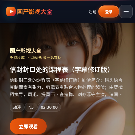
国产影视大全
跳过导航，进入正文
注册
登录
国产影视资源大全免费
｜
国产影视大全
—
国产影视大全
免费片库 · 华语热播一站直达
信封封口处的课程表（字幕修订版）
信封封口处的课程表（字幕修订版）剧情简介：镜头语言
克制而富有张力，剪辑节奏贴合人物心理的起伏；由贾樟
柯执导，周迅、提莫西·查拉梅、刘亦菲等主演，法国出
品，历史类型，2022年上映 / 2022年1月23日于法国地区
动漫
7.5
02:30:00
院线首映，网络平台同步更新片源。推荐给喜爱现实主义
叙事与人文关怀题材的影迷。（国产影视资源大全免费条
目索引，支持片名与演员交叉检索。）
立即观看