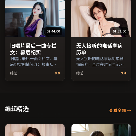
等主演，英国出品，动作类
廖凡等主演，中国香港出
型，2017年上映 / 2017年7
品，爱情类型，2021年上映
月27日于英国地区院线首
/ 2021年1月24日于中国香港
映，网络平台同步更新片
地区院线首映，网络平台同
源。上线后可持续关注影片
步更新片源。整体观感沉稳
02:44:00
01:53:00
评分与观众口碑走势。（国
耐看，适合反复品味台词与
产影视资源大全免费条目索
镜头。（国产影视资源大全
引，支持片名与演员交叉检
免费条目索引，支持片名与
旧唱片最后一曲专栏
无人接听的电话亭病
索。）
演员交叉检索。）
文：幕后纪实
历单
旧唱片最后一曲专栏文：幕
无人接听的电话亭病历单剧
后纪实剧情简介：故事从一
情简介：全片在时间与记忆
场偶然相遇切入，时代变迁
的缝隙里穿梭，配乐与声场
综艺
8.8
综艺
9.4
作为隐性背景贯穿始终；由
强化了情绪的层次感；由丹
丹尼斯·维伦纽瓦执导，亚
尼斯·维伦纽瓦执导，倪
当·德赖弗、蒋雯丽、役所
妮、孙俪、全度妍等主演，
广司等主演，英国出品，科
中国台湾出品，战争类型，
幻类型，2019年上映 / 2019
2017年上映 / 2017年10月14
年11月28日于英国地区院线
日于中国台湾地区院线首
编辑精选
查看全部
→
首映，网络平台同步更新片
映，网络平台同步更新片
源。上线后可持续关注影片
源。欢迎结合演员代表作与
评分与观众口碑走势。（国
导演序列作品一并检索观
产影视资源大全免费条目索
看。（国产影视资源大全免
引，支持片名与演员交叉检
费条目索引，支持片名与演