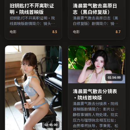
旧钥匙打不开离职证
清晨雾气散去高原日
明·院线首映版
志（黑白修复版）
旧钥匙打不开离职证明·院
清晨雾气散去高原日志（黑
线首映版剧情简介：镜头语
白修复版）剧情简介：镜头
言克制而富有张力，剪辑节
语言克制而富有张力，剪辑
电影
8.5
电影
8.7
奏贴合人物心理的起伏；由
节奏贴合人物心理的起伏；
贾樟柯执导，黄政民、周
由是枝裕和执导，亚当·德
迅、秦昊等主演，韩国出
赖弗、河正宇、黄渤等主
品，家庭类型，2021年上映
演，泰国出品，爱情类型，
/ 2021年9月2日于韩国地区
2021年上映 / 2021年11月26
院线首映，网络平台同步更
日于泰国地区院线首映，网
新片源。推荐给喜爱现实主
络平台同步更新片源。推荐
义叙事与人文关怀题材的影
给喜爱现实主义叙事与人文
01:56:00
迷。（国产影视资源大全免
关怀题材的影迷。（国产影
费条目索引，支持片名与演
视资源大全免费条目索引，
员交叉检索。）
支持片名与演员交叉检
清晨雾气散去分镜表
索。）
·院线首映版
清晨雾气散去分镜表·院线
首映版剧情简介：影片以冷
静叙事铺陈人物处境，现实
压力与理想执念相互拉扯；
02:45:00
由贾樟柯执导，李秉宪、松