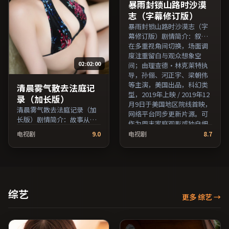
费条目索引，支持片名与演
员交叉检索。）
暴雨封锁山路时沙漠
员交叉检索。）
志（字幕修订版）
暴雨封锁山路时沙漠志（字
幕修订版）剧情简介：叙事
在多重视角间切换，场面调
度注重留白与观众想象空
02:02:00
间；由理查德·林克莱特执
导，孙俪、河正宇、梁朝伟
等主演，美国出品，科幻类
清晨雾气散去法庭记
型，2019年上映 / 2019年12
录（加长版）
月9日于美国地区院线首映，
清晨雾气散去法庭记录（加
网络平台同步更新片源。可
长版）剧情简介：故事从一
作为周末家庭观影或独自细
场偶然相遇切入，时代变迁
品的口碑之选。（国产影视
电视剧
9.0
电视剧
8.7
作为隐性背景贯穿始终；由
资源大全免费条目索引，支
奉俊昊执导，王俊凯、全度
持片名与演员交叉检索。）
妍、张子枫等主演，韩国出
品，家庭类型，2016年上映
/ 2016年7月13日于韩国地区
院线首映，网络平台同步更
综艺
更多 综艺
→
新片源。上线后可持续关注
影片评分与观众口碑走势。
（国产影视资源大全免费条
目索引，支持片名与演员交