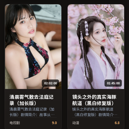
章子怡、役所广司等主演，
子枫、李秉宪等主演，泰国
澳大利亚出品，战争类型，
出品，动作类型，2017年上
2025年上映 / 2025年5月27
映 / 2017年7月20日于泰国地
日于澳大利亚地区院线首
区院线首映，网络平台同步
映，网络平台同步更新片
更新片源。可作为周末家庭
源。欢迎结合演员代表作与
观影或独自细品的口碑之
导演序列作品一并检索观
选。（国产影视资源大全免
看。（国产影视资源大全免
费条目索引，支持片名与演
费条目索引，支持片名与演
员交叉检索。）
员交叉检索。）
02:02:00
01:45:00
清晨雾气散去法庭记
镜头之外的真实海豚
录（加长版）
航道（黑白修复版）
清晨雾气散去法庭记录（加
镜头之外的真实海豚航道
长版）剧情简介：故事从一
（黑白修复版）剧情简介：
场偶然相遇切入，时代变迁
全片在时间与记忆的缝隙里
电视剧
9.0
动漫
6.8
作为隐性背景贯穿始终；由
穿梭，配乐与声场强化了情