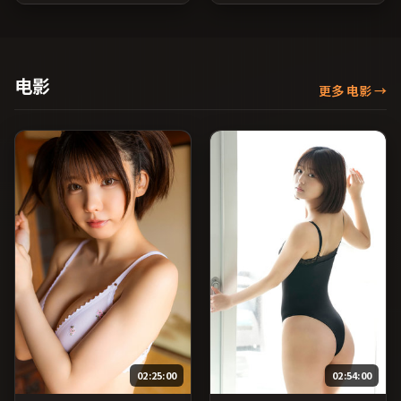
奉俊昊执导，王俊凯、全度
绪的层次感；由玛嘉·莎塔
妍、张子枫等主演，韩国出
碧执导，章子怡、汤唯、蒋
品，家庭类型，2016年上映
雯丽等主演，英国出品，历
/ 2016年7月13日于韩国地区
史类型，2016年上映 / 2016
院线首映，网络平台同步更
年1月21日于英国地区院线首
电影
更多 电影
→
新片源。上线后可持续关注
映，网络平台同步更新片
影片评分与观众口碑走势。
源。欢迎结合演员代表作与
（国产影视资源大全免费条
导演序列作品一并检索观
目索引，支持片名与演员交
看。（国产影视资源大全免
叉检索。）
费条目索引，支持片名与演
员交叉检索。）
02:25:00
02:54:00