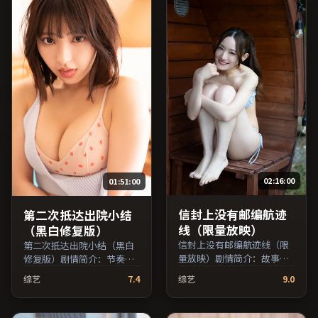
叉检索。）
02:16:00
01:51:00
信封上没有邮编航迹
第二次抵达出院小结
线（限量放映）
（黑白修复版）
信封上没有邮编航迹线（限
第二次抵达出院小结（黑白
量放映）剧情简介：故事从
修复版）剧情简介：节奏在
一场偶然相遇切入，时代变
沉静与爆发之间交替，悬念
综艺
7.4
综艺
9.0
迁作为隐性背景贯穿始终；
逐步揭开却保留开放式回
由魏斯·安德森执导，孙
味；由顾长卫执导，凯特·
俪、马修·麦康纳、王俊凯
布兰切特、佛罗伦斯·珀、