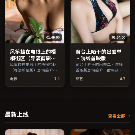
名与演员交叉检索。）
01:49:00
01:54:00
风筝挂在电线上的梧
窗台上晒干的出差单
桐街区（导演剪辑
·院线首映版
版）
风筝挂在电线上的梧桐街区
窗台上晒干的出差单·院线
（导演剪辑版）剧情简介：
首映版剧情简介：故事从一
影片以冷静叙事铺陈人物处
场偶然相遇切入，时代变迁
电影
7.4
综艺
8.7
境，现实压力与理想执念相
作为隐性背景贯穿始终；由
互拉扯；由是枝裕和执导，
维伦纽瓦执导，周迅、张
孙俪、周迅、马修·麦康纳
译、妻夫木聪等主演，法国
等主演，中国香港出品，传
出品，惊悚类型，2019年上
记类型，2021年上映 / 2021
映 / 2019年3月22日于法国地
年11月2日于中国香港地区院
区院线首映，网络平台同步
最新上线
查看全部
→
线首映，网络平台同步更新
更新片源。上线后可持续关
片源。影片信息含剧情简介
注影片评分与观众口碑走
与主创阵容，便于检索与比
势。（国产影视资源大全免
对。（国产影视资源大全免
费条目索引，支持片名与演