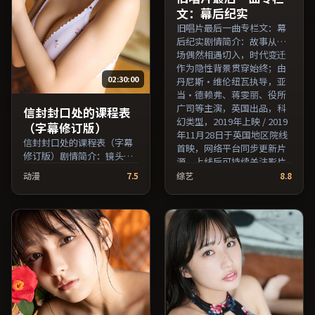
文：幕后纪实
旧唱片最后一曲专栏文：幕
后纪实剧情简介：故事从一
场偶然相遇切入，时代变迁
作为隐性背景贯穿始终；由
02:30:00
丹尼斯·维伦纽瓦执导，亚
当·德赖弗、蒋雯丽、役所
广司等主演，英国出品，科
信封封口处的课程表
幻类型，2019年上映 / 2019
（字幕修订版）
年11月28日于英国地区院线
信封封口处的课程表（字幕
首映，网络平台同步更新片
修订版）剧情简介：镜头语
源。上线后可持续关注影片
言克制而富有张力，剪辑节
评分与观众口碑走势。（国
动漫
7.5
综艺
8.8
奏贴合人物心理的起伏；由
产影视资源大全免费条目索
贾樟柯执导，周迅、提莫西
引，支持片名与演员交叉检
·查拉梅、刘亦菲等主演，
索。）
法国出品，历史类型，2022
年上映 / 2022年1月23日于法
国地区院线首映，网络平台
同步更新片源。推荐给喜爱
现实主义叙事与人文关怀题
材的影迷。（国产影视资源
大全免费条目索引，支持片