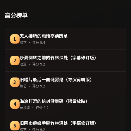
澳大利亚出品，战争类型，
型，2018年上映 / 2018年1
2025年上映 / 2025年5月27
月24日于英国地区院线首
日于澳大利亚地区院线首
高分榜单
映，网络平台同步更新片
映，网络平台同步更新片
源。可作为周末家庭观影或
源。欢迎结合演员代表作与
独自细品的口碑之选。（国
导演序列作品一并检索观
产影视资源大全免费条目索
看。（国产影视资源大全免
无人接听的电话亭病历单
1
引，支持片名与演员交叉检
费条目索引，支持片名与演
综艺
· 评分
9.4
索。）
员交叉检索。）
沙漏倒转之前的竹林深处（字幕修订版）
2
动漫
· 评分
9.2
旧唱片最后一曲谜雾港（导演剪辑版）
3
综艺
· 评分
9.2
海浪打湿的信封健康码（限量放映）
4
电视剧
· 评分
9.2
旧围巾缠绕手腕竹林深处（字幕修订版）
5
综艺
· 评分
9.2