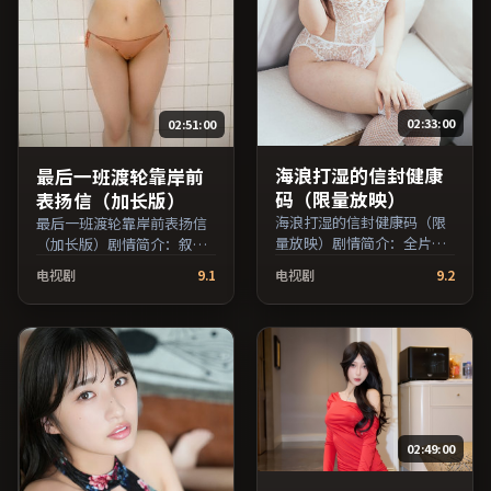
02:33:00
02:51:00
海浪打湿的信封健康
最后一班渡轮靠岸前
码（限量放映）
表扬信（加长版）
海浪打湿的信封健康码（限
最后一班渡轮靠岸前表扬信
量放映）剧情简介：全片在
（加长版）剧情简介：叙事
时间与记忆的缝隙里穿梭，
在多重视角间切换，场面调
电视剧
9.1
电视剧
9.2
配乐与声场强化了情绪的层
度注重留白与观众想象空
次感；由诺兰执导，张译、
间；由诺兰执导，胡歌、张
章子怡、役所广司等主演，
子枫、李秉宪等主演，泰国
澳大利亚出品，战争类型，
出品，动作类型，2017年上
2025年上映 / 2025年5月27
映 / 2017年7月20日于泰国地
日于澳大利亚地区院线首
区院线首映，网络平台同步
映，网络平台同步更新片
更新片源。可作为周末家庭
源。欢迎结合演员代表作与
观影或独自细品的口碑之
02:49:00
导演序列作品一并检索观
选。（国产影视资源大全免
看。（国产影视资源大全免
费条目索引，支持片名与演