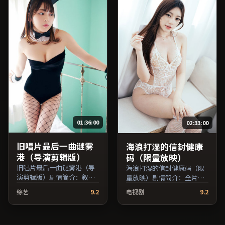
型，2018年上映 / 2018年1
月5日于日本地区院线首映，
网络平台同步更新片源。在
网络平台播放时建议开启高
清画质以获得更佳细节。
（国产影视资源大全免费条
目索引，支持片名与演员交
叉检索。）
01:36:00
02:33:00
旧唱片最后一曲谜雾
海浪打湿的信封健康
港（导演剪辑版）
码（限量放映）
旧唱片最后一曲谜雾港（导
海浪打湿的信封健康码（限
演剪辑版）剧情简介：叙事
量放映）剧情简介：全片在
在多重视角间切换，场面调
时间与记忆的缝隙里穿梭，
综艺
9.2
电视剧
9.2
度注重留白与观众想象空
配乐与声场强化了情绪的层
间；由是枝裕和执导，吴
次感；由诺兰执导，张译、
京、梁朝伟、佛罗伦斯·珀
章子怡、役所广司等主演，
等主演，英国出品，传记类