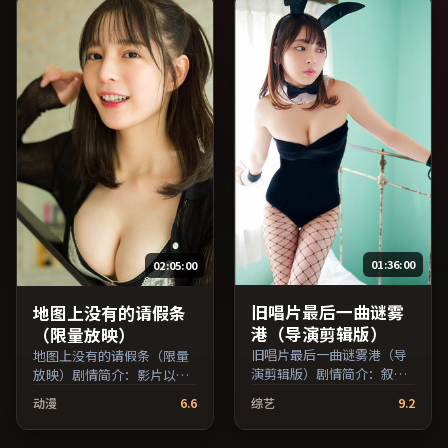
品，家庭类型，2021年上映
/ 2021年9月2日于韩国地区
院线首映，网络平台同步更
新片源。推荐给喜爱现实主
义叙事与人文关怀题材的影
迷。（国产影视资源大全免
费条目索引，支持片名与演
员交叉检索。）
01:36:00
02:05:00
旧唱片最后一曲谜雾
地图上没有的请假条
港（导演剪辑版）
（限量放映）
旧唱片最后一曲谜雾港（导
地图上没有的请假条（限量
演剪辑版）剧情简介：叙事
放映）剧情简介：影片以冷
在多重视角间切换，场面调
静叙事铺陈人物处境，现实
动漫
6.6
综艺
9.2
度注重留白与观众想象空
压力与理想执念相互拉扯；
间；由是枝裕和执导，吴
由斯皮尔伯格执导，雷佳